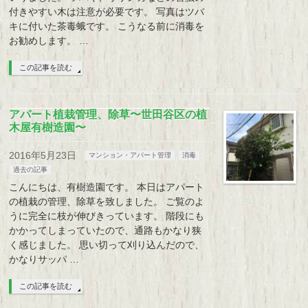
付きやすい木は注意が必要です。 写真はツバ
キに付いた茶毒蛾です。 こうなる前に消毒を
お勧めします。 …
この記事を読む
アパート植栽管理、除草〜世田谷区の植
木屋有樹造園〜
2016年5月23日
マンション・アパート管理
消毒
過去の記事
こんにちは、有樹造園です。 本日はアパート
の植栽の管理、除草を致しました。 ご覧のよ
うに完全に枝が伸びきっています。 階段にも
かかってしまっていたので、通路もかなり狭
く感じました。 思い切って刈り込んだので、
かなりサッパ …
この記事を読む