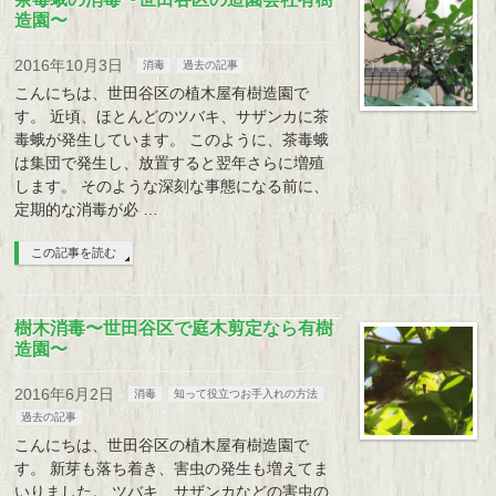
造園〜
2016年10月3日
消毒
過去の記事
こんにちは、世田谷区の植木屋有樹造園で
す。 近頃、ほとんどのツバキ、サザンカに茶
毒蛾が発生しています。 このように、茶毒蛾
は集団で発生し、放置すると翌年さらに増殖
します。 そのような深刻な事態になる前に、
定期的な消毒が必 …
この記事を読む
樹木消毒〜世田谷区で庭木剪定なら有樹
造園〜
2016年6月2日
消毒
知って役立つお手入れの方法
過去の記事
こんにちは、世田谷区の植木屋有樹造園で
す。 新芽も落ち着き、害虫の発生も増えてま
いりました。 ツバキ、サザンカなどの害虫の