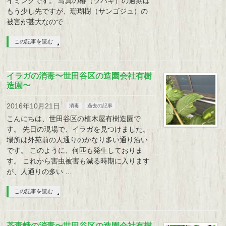
イミングです。 写真の椿（ツバキ）の適期は
もう少し先ですが、珊瑚樹（サンゴジュ）の
被害が甚大なので …
この記事を読む
イラガの消毒〜世田谷区の造園会社有樹
造園〜
2016年10月21日
消毒
過去の記事
こんにちは、世田谷区の植木屋有樹造園で
す。 先日の現場で、イラガを見つけました。
場所は外苑前の人通りのかなり多い通り沿い
です。 このように、何匹も発生しておりま
す。 これから害虫被害も減る時期に入ります
が、人通りの多い …
この記事を読む
茶毒蛾の消毒〜世田谷区の造園会社有樹