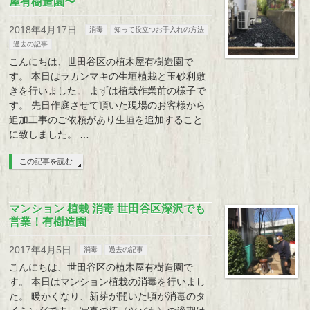
屋有樹造園〜
2018年4月17日
消毒
知って役立つお手入れの方法
過去の記事
こんにちは、世田谷区の植木屋有樹造園で
す。 本日はラカンマキの生垣植栽と玉砂利敷
きを行いました。 まずは植栽作業前の様子で
す。 先日作庭させて頂いた現場のお客様から
追加工事のご依頼があり生垣を追加すること
に致しました。 …
この記事を読む
マンション 植栽 消毒 世田谷区深沢でも
営業！有樹造園
2017年4月5日
消毒
過去の記事
こんにちは、世田谷区の植木屋有樹造園で
す。 本日はマンション植栽の消毒を行いまし
た。 暖かくなり、新芽が開いた頃が消毒のタ