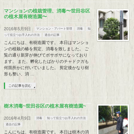
マンションの植栽管理、消毒〜世田谷区
の植木屋有樹造園〜
2016年5月9日
マンション・アパート管理
消毒
知
って役立つお手入れの方法
過去の記事
こんにちは、有樹造園です。 本日はマンショ
ンの植栽の椿を剪定、消毒を致しました。 ご
覧の通り新芽が伸びてボサボサになっており
ます。 また、孵化したばかりのチャドクガも
何箇所かに付いていました。 剪定後かなり樹
形も整い、消 …
この記事を読む
樹木消毒~世田谷区の植木屋有樹造園~
2016年4月9日
消毒
知って役立つお手入れの方法
過去の記事
こんにちは、有樹造園です。 本日は樹木の消