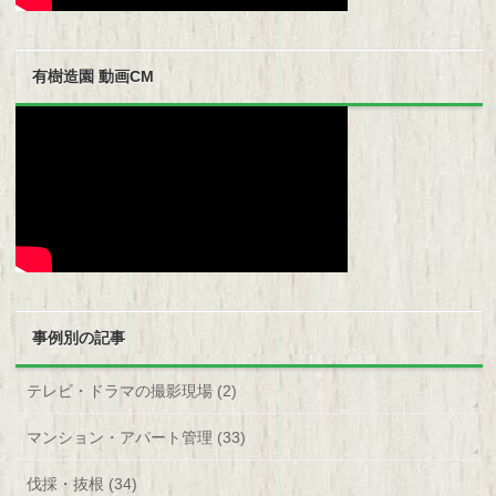
有樹造園 動画CM
事例別の記事
テレビ・ドラマの撮影現場 (2)
マンション・アパート管理 (33)
伐採・抜根 (34)