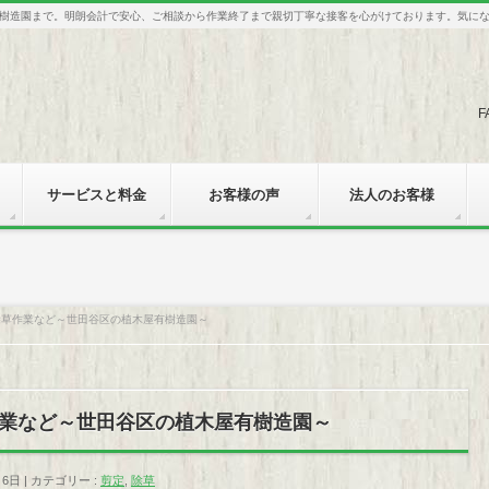
樹造園まで。明朗会計で安心、ご相談から作業終了まで親切丁寧な接客を心がけております。気に
F
サービスと料金
お客様の声
法人のお客様
除草作業など～世田谷区の植木屋有樹造園～
業など～世田谷区の植木屋有樹造園～
月6日
カテゴリー :
剪定
,
除草