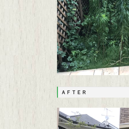
ＡＦＴＥＲ