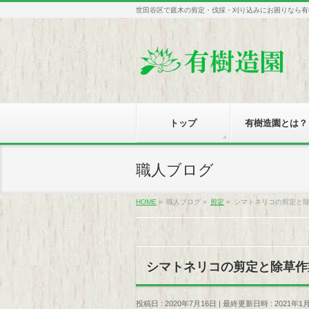
世田谷区で庭木の剪定・伐採・刈り込みにお困りなら有
トップ
有樹造園とは？
職人ブログ
HOME
»
職人ブログ
»
剪定
»
シマトネリコの剪定と
シマトネリコの剪定と除草作
投稿日 : 2020年7月16日
最終更新日時 : 2021年1