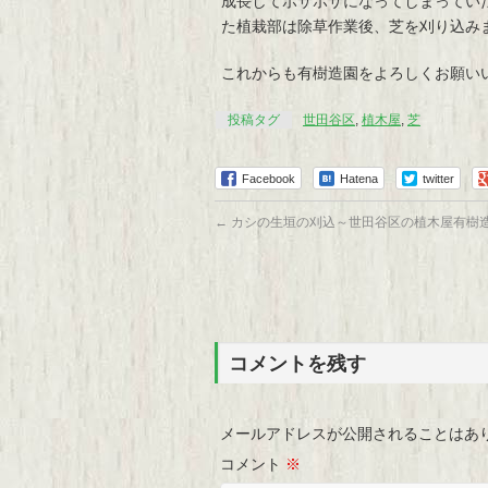
成長してボサボサになってしまってい
た植栽部は除草作業後、芝を刈り込み
これからも有樹造園をよろしくお願い
投稿タグ
世田谷区
,
植木屋
,
芝
Facebook
Hatena
twitter
←
カシの生垣の刈込～世田谷区の植木屋有樹
コメントを残す
メールアドレスが公開されることはあ
コメント
※