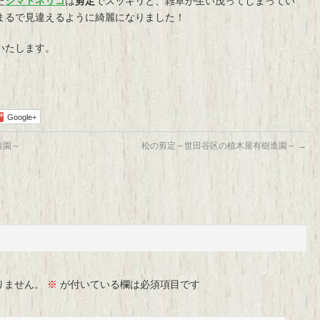
た
シマトネリコ
は
剪定
でスッキリと、雑草が生い茂ってしまってい
まるで見違えるように綺麗になりました！
いたします。
Google+
造園～
松の剪定～世田谷区の植木屋有樹造園～
→
りません。
※
が付いている欄は必須項目です