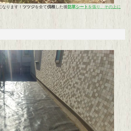
になります！
ツツジ
を全て
伐根
した後
防草シート
を張り、その上に