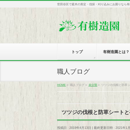
世田谷区で庭木の剪定・伐採・刈り込みにお困りなら有
トップ
有樹造園とは？
職人ブログ
HOME
»
職人ブログ
»
未分類
»
ツツジの伐根と防草
ツツジの伐根と防草シートと
投稿日 : 2019年4月13日
最終更新日時 : 2021年1