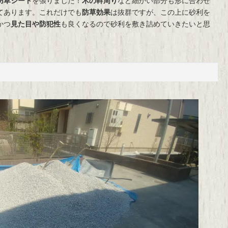
防草シート
を張りました！
木の幹周り
など細かい部分も形に合わせ
てあります。これだけでも
防草効果
は抜群ですが、この上に砂利を
かつ
見た目や防犯性
も良くなるので砂利を敷き詰めていきたいと思