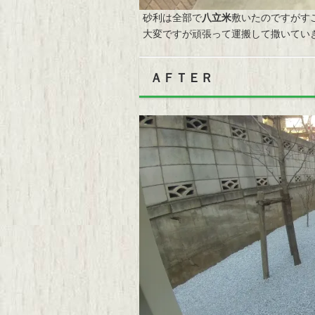
砂利は全部で
八立米
敷いたのですがす
大変ですが頑張って運搬して撒いてい
ＡＦＴＥＲ