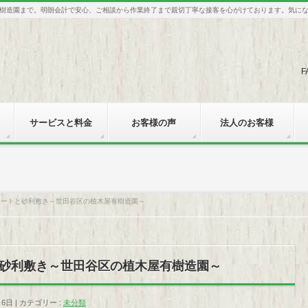
樹造園まで。明朗会計で安心、ご相談から作業終了まで親切丁寧な接客を心がけております。気に
F
サービスと料金
お客様の声
法人のお客様
シートと砂利敷き～世田谷区の植木屋有樹造園～
砂利敷き～世田谷区の植木屋有樹造園～
月6日
カテゴリー :
未分類