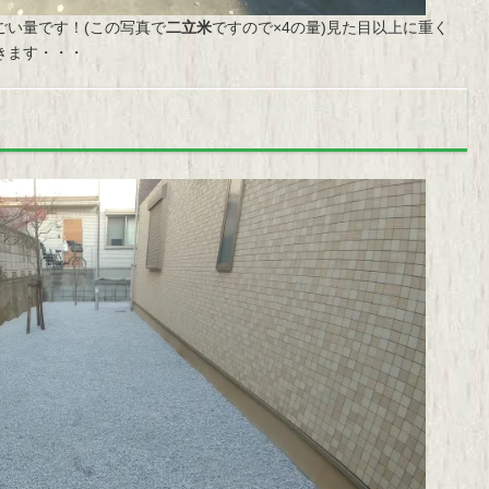
ごい量です！(この写真で
二立米
ですので×4の量)見た目以上に重く
きます・・・