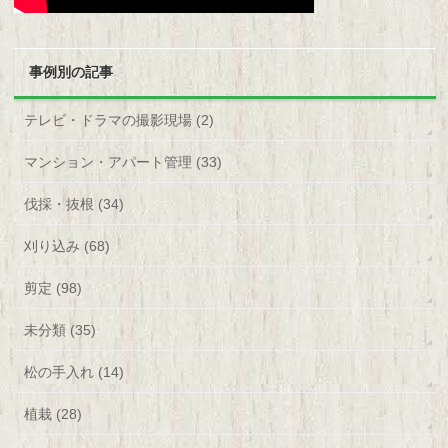
事例別の記事
テレビ・ドラマの撮影現場 (2)
マンション・アパート管理 (33)
伐採・抜根 (34)
刈り込み (68)
剪定 (98)
未分類 (35)
松の手入れ (14)
植栽 (28)