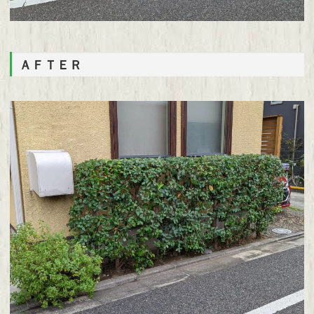
ＡＦＴＥＲ