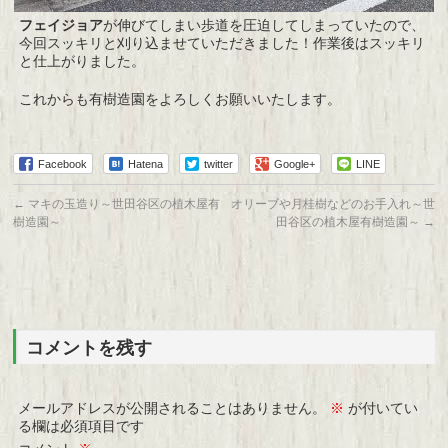
フェイジョア
が伸びてしまい歩道を圧迫してしまっていたので、
今回スッキリと刈り込ませていただきました！作業後はスッキリ
と仕上がりました。
これからも有樹造園をよろしくお願いいたします。
Facebook
Hatena
twitter
Google+
LINE
←
マキの玉造り～世田谷区の植木屋有
オリーブや月桂樹などのお手入れ～世
樹造園～
田谷区の植木屋有樹造園～
→
コメントを残す
メールアドレスが公開されることはありません。
※
が付いてい
る欄は必須項目です