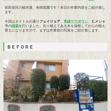
世田谷区の植木屋、有樹造園です！本日の作業内容をご紹介致し
ます。
今回はタイトルの通り
フェイジョア
、
常緑ヤマボウシ
、
ヒメシャ
ラ
の
植栽
を行いました。元々植えてある木を抜根してからの植え
替えになりますので、まずは作業前の写真をご紹介致します。
ＢＥＦＯＲＥ