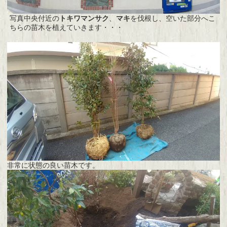
写真中央付近の
トキワマンサク
、
マキ
を伐根し、空いた部分へこ
ちらの苗木を植えていきます・・・
非常に状態の良い苗木です。