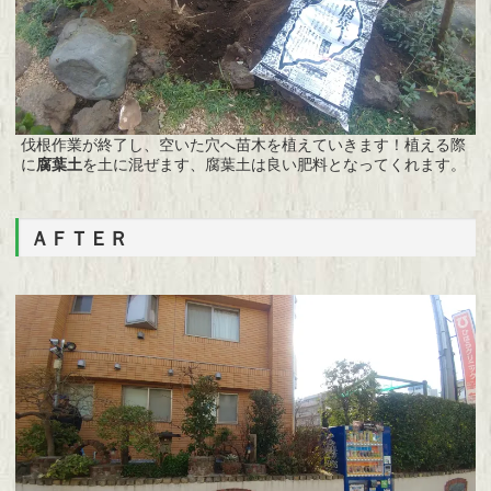
伐根作業が終了し、空いた穴へ苗木を植えていきます！植える際
に
腐葉土
を土に混ぜます、腐葉土は良い肥料となってくれます。
ＡＦＴＥＲ