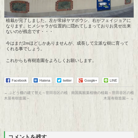
植栽が完了しました。左が常緑ヤマボウシ、右がフェイジョアに
なります。ヒメシャラが位置的に隠れてしまっておりお見せ出来
ないのが残念です・・・
今はまだ2mほどしかありませんが、成長して立派な樹に育って
くれる事でしょう。
これからも有樹造園をよろしくお願いします。
Facebook
Hatena
twitter
Google+
LINE
←
ぶどう棚の建て替え～世田谷区の植
南国風観葉植物の植栽～世田谷区の植
木屋有樹造園～
木屋有樹造園～
→
コメントを残す