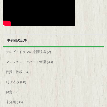
事例別の記事
テレビ・ドラマの撮影現場 (2)
マンション・アパート管理 (33)
伐採・抜根 (34)
刈り込み (68)
剪定 (98)
未分類 (35)