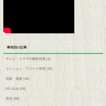
事例別の記事
テレビ・ドラマの撮影現場 (2)
マンション・アパート管理 (33)
伐採・抜根 (34)
刈り込み (68)
剪定 (98)