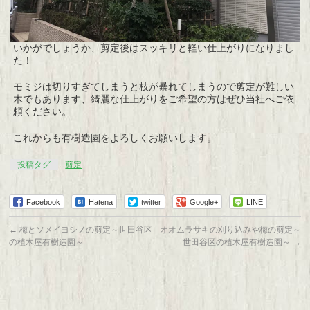
いかがでしょうか、剪定後はスッキリと軽い仕上がりになりまし
た！
モミジは切りすぎてしまうと枝が暴れてしまうので剪定が難しい
木でもあります、綺麗な仕上がりをご希望の方はぜひ当社へご依
頼ください。
これからも有樹造園をよろしくお願いします。
投稿タグ
剪定
Facebook
Hatena
twitter
Google+
LINE
←
梅とソメイヨシノの剪定～世田谷区
オオムラサキの刈り込みや梅の剪定～
の植木屋有樹造園～
世田谷区の植木屋有樹造園～
→