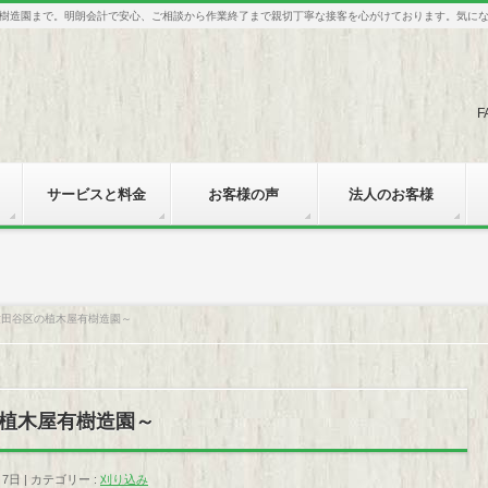
樹造園まで。明朗会計で安心、ご相談から作業終了まで親切丁寧な接客を心がけております。気に
F
サービスと料金
お客様の声
法人のお客様
世田谷区の植木屋有樹造園～
植木屋有樹造園～
月7日
カテゴリー :
刈り込み