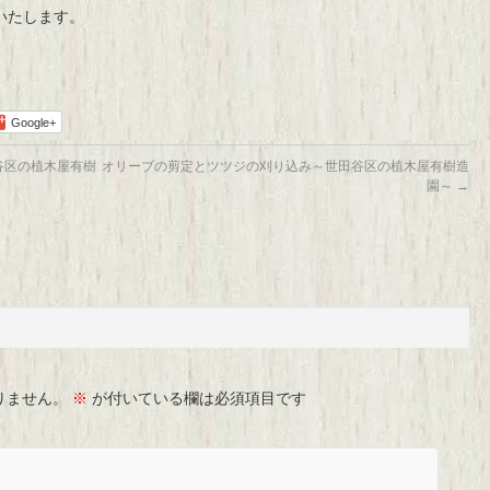
いたします。
Google+
谷区の植木屋有樹
オリーブの剪定とツツジの刈り込み～世田谷区の植木屋有樹造
園～
→
りません。
※
が付いている欄は必須項目です