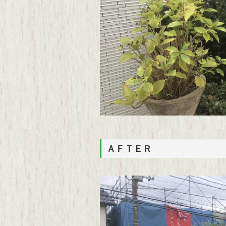
ＡＦＴＥＲ