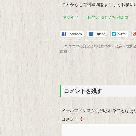
これからも有樹造園をよろしくお願い
投稿タグ
世田谷区
,
刈り込み
,
植木屋
Facebook
Hatena
twitter
←
エゴの木の剪定と月桂樹の刈り込み～世田
造園～
コメントを残す
メールアドレスが公開されることはあ
コメント
※