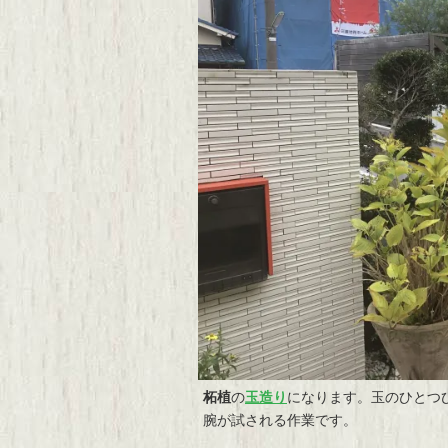
柘植
の
玉造り
になります。玉のひとつ
腕が試される作業です。