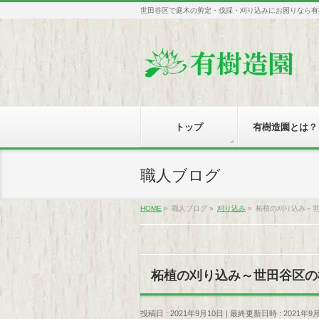
世田谷区で庭木の剪定・伐採・刈り込みにお困りなら有
トップ
有樹造園とは？
職人ブログ
HOME
»
職人ブログ
»
刈り込み
»
柘植の刈り込み～
柘植の刈り込み～世田谷区の
投稿日 : 2021年9月10日
最終更新日時 : 2021年9