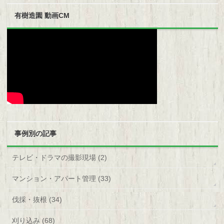
有樹造園 動画CM
事例別の記事
テレビ・ドラマの撮影現場 (2)
マンション・アパート管理 (33)
伐採・抜根 (34)
刈り込み (68)