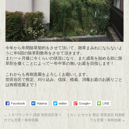
今年から年間除草契約をさせて頂いて、雑草まみれにならないよ
うに年6回の除草剤散布をさせて頂きます。
また一ヶ月後に今くらいの状況になり、また成長を始める前に除
草剤を撒くことによって一年中草の無いお庭を目指します！
これからも有樹造園をよろしくお願いします。
世田谷区で剪定、刈り込み、伐採、植栽、消毒お庭のお困りごと
は有樹造園まで！
Facebook
Hatena
twitter
Google+
LINE
←
トキワマンサク 伐採 世田谷区等々
ミカン ヒサカキ 剪定 世田谷区 桜新町
力でも営業！有樹造園
でも営業！有樹造園
→